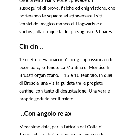
case’, a tema Harry Potter, prevede un
susseguirsi di prove, fisiche ed enigmistiche, che
porteranno le squadre ad attraversare i siti
iconici del magico mondo di Hogwarts e a
sfidarsi, alla conquista del prestigioso Palmarès.
Cin cin…
‘Dolcetto e Franciacorta’: per gli appassionati del
buon bere, le Tenute La Montina di Monticelli
Brusati organizzano, il 15 e 16 febbraio, in quel
di Brescia, una visita guidata tra le pregiate
cantine, con tanto di degustazione. Una vera e
propria goduria per il palato.
…Con angolo relax
Medesime date, per la Fattoria del Colle di
Trequanda, tra le Crete Senesi e i vigneti di