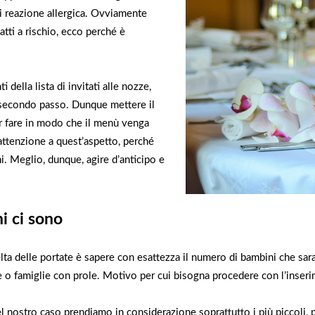
di reazione allergica. Ovviamente
tti a rischio, ecco perché è
ella lista di invitati alle nozze,
l secondo passo. Dunque mettere il
er fare in modo che il menù venga
attenzione a quest’aspetto, perché
i. Meglio, dunque, agire d’anticipo e
i ci sono
lta delle portate è sapere con esattezza il numero di bambini che sara
ppie o famiglie con prole. Motivo per cui bisogna procedere con l’inse
nostro caso prendiamo in considerazione soprattutto i più piccoli, pe