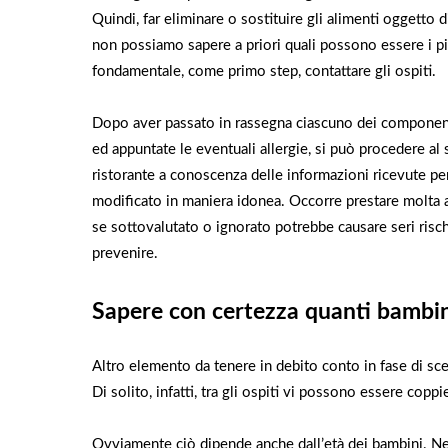
Quindi, far eliminare o sostituire gli alimenti oggetto 
non possiamo sapere a priori quali possono essere i pia
fondamentale, come primo step, contattare gli ospiti.
Dopo aver passato in rassegna ciascuno dei componenti d
ed appuntate le eventuali allergie, si può procedere a
ristorante a conoscenza delle informazioni ricevute p
modificato in maniera idonea. Occorre prestare molta 
se sottovalutato o ignorato potrebbe causare seri risch
prevenire.
Sapere con certezza quanti bambin
Altro elemento da tenere in debito conto in fase di sce
Di solito, infatti, tra gli ospiti vi possono essere co
Ovviamente ciò dipende anche dall’età dei bambini. Nel 