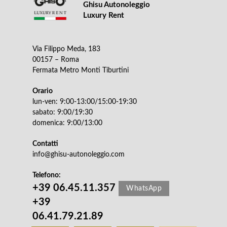
Ghisu Autonoleggio
Luxury Rent
Via Filippo Meda, 183
00157 – Roma
Fermata Metro Monti Tiburtini
Orario
lun-ven: 9:00-13:00/15:00-19:30
sabato: 9:00/19:30
domenica: 9:00/13:00
Contatti
info@ghisu-autonoleggio.com
Telefono:
+39 06.45.11.357
WhatsApp
+39
06.41.79.21.89